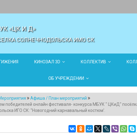
УК «ЦК И Д»
СЕЛКА СОЛНЕЧНОДОЛЬСКА ИМО СК
ТИЖЕНИЯ
КИНОЗАЛ 3D
КОЛЛЕКТИВ
КОЛЛ
ОБ УЧРЕЖДЕНИИ
Мероприятия
Афиша / План мероприятий
м победителей онлайн фестиваля- конкурса МБУК " ЦКиД" посёлк
льска ИГО СК: "Новогодний карнавальный костюм'.