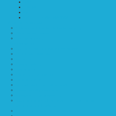
БОРЕЦ
ГРАЦИЯ
ФИТНЕС
ФИТНЕС ОЛИМПИЙСКИЙ
Интернет-приёмная
Анкета оценки качества оказания услуг
Обращения граждан
Частые вопросы
Об учреждении
Соответствие Приказу МК РФ № 599
Основные сведения
Контакты
График работы
Руководство
Объекты организации
Перечень услуг
Положение о платных услугах
Сведения об учредителе
Учредительные документы
Административный регламент на выполнение
муниципальной работы
Финансово-хозяйственная деятельность
Материально-техническое обеспечение