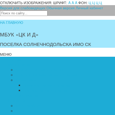
ОТКЛЮЧИТЬ ИЗОБРАЖЕНИЯ:
ШРИФТ:
A
A
A
ФОН:
Ц
Ц
Ц
Ц
Версия для слабовидящих
Обычная версия
Личный кабинет
НА ГЛАВНУЮ
МБУК «ЦК И Д»
ПОСЕЛКА СОЛНЕЧНОДОЛЬСКА ИМО СК
МЕНЮ
Главная
Мероприятия
Афиша / План мероприятий
Отчеты о проведеных мероприятиях
Фотоальбом
Предстоящие мероприятия
Прошедшие мероприятия
Наши достижения
Кинозал 3D
КИНО АФИША
Информация