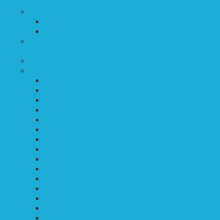
Коллектив
Работники учреждения
Сотрудники
Руководство
Вакансии
Коллективы и секции
Набор в кружки и секции
ДК "Современник"
МОЗАИКА
ЕРАЛАШ
АКВАРЕЛЬ
КАПИТОШКА
ВДОХНОВЕНИЕ
МАГИЯ МЫСЛИ
ЗАНИМАТЕЛЬНЫЙ АНГЛИЙСКИЙ
ГРОМ
ВАРИАНТ
РАДОСТЬ
ЛЮБИТЕЛИ ЙОГИ
МЕ–ЛАНЖ
МИЛАДА
ЛЕДИ ДЭНС
СТОЙЛО ПЕГАСА