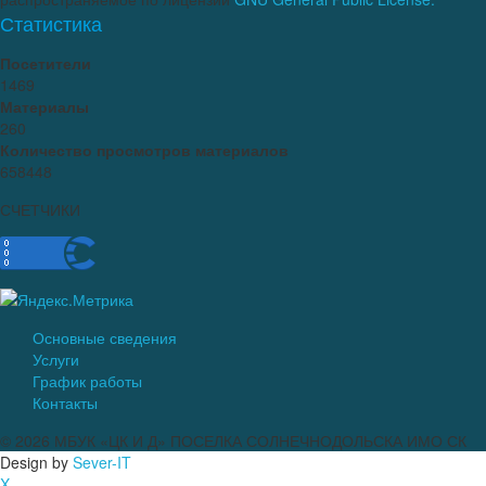
Статистика
Посетители
1469
Материалы
260
Количество просмотров материалов
658448
СЧЕТЧИКИ
Основные сведения
Услуги
График работы
Контакты
© 2026
МБУК «ЦК И Д» ПОСЕЛКА СОЛНЕЧНОДОЛЬСКА ИМО СК
Design by
Sever-IT
X