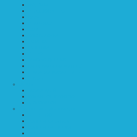
РАЗДОЛЬЕ
МЕЛОДИИ РЕТРО
РУСЬ
СТИЛЬ ИКС
ТОЛК
РУКОДЕЛОЧКА
КАЛИНКА
КАПЕЛЬКА
ИНТРО
DANCING QUEENS
ТАНЦЕВАЛЬНЫЙ ФИТНЕС
ТРАДИЦИИ ЖИВАЯ НИТЬ
IT-КЛУБ
«АГАТ»
РАДУГА ИДЕЙ
БУМАЖНОЕ КРУЖЕВО
ЗДОРОВЯЧОК
Спортивные клубы и секции
ЭНЕРГЕТИК
СОЛНЕЧНОДОЛЬСК
СОЛНЕЧНЫЕ ПЕШКИ
САКУРА