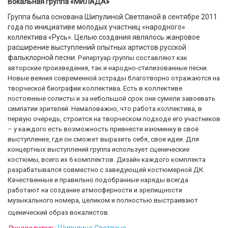
Вокальная группа «МИЛАДА»
Группа была основана Шипулиной Светланой в сентябре 2011
года по инициативе молодых участниц «народного»
коллектива «Русь». Целью создания являлось жанровое
расширение выступлений опытных артистов русской
фальклорной песни.
Репертуар группы составляют как
авторские произведения, так и народно-стилизованные песни.
Новые веяния современной эстрады благотворно отражаются на
творческой биографии коллектива. Есть в коллективе
постоянные солисты и за небольшой срок они сумели завоевать
симпатии зрителей. Немаловажно, что работа коллектива, в
первую очередь, строится на творческом подходе его участников
– у каждого есть возможность привнести изюминку в своё
выступление, где он сможет выразить себя, свои идеи. Для
концертных выступлений группа использует сценические
костюмы, всего их 6 комплектов. Дизайн каждого комплекта
разрабатывался совместно с заведующей костюмерной ДК.
Качественные и правильно подобранные наряды всегда
работают на создание атмосферности и зрелищности
музыкального номера, целиком и полностью выстраивают
сценический образ вокалистов.