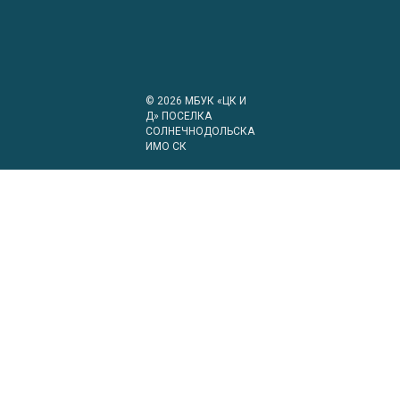
© 2026
МБУК «ЦК И
Д» ПОСЕЛКА
СОЛНЕЧНОДОЛЬСКА
ИМО СК